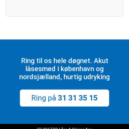
Footer
Ring til os hele døgnet. Akut
låsesmed i københavn og
nordsjælland, hurtig udryking
Ring på
31 31 35 15