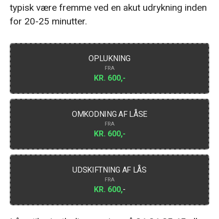
typisk være fremme ved en akut udrykning inden
for 20-25 minutter.
OPLUKNING
FRA
KR. 600,-
OMKODNING AF LÅSE
FRA
KR. 600,-
UDSKIFTNING AF LÅS
FRA
KR. 600,
-