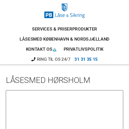
Skip
Gå
Gå
til
direkte
direkte
indhold
til
til
primær
footer
SERVICES & PRISER
PRODUKTER
sidebar
LÅSESMED KØBENHAVN & NORDSJÆLLAND
KONTAKT OS
PRIVATLIVSPOLITIK
RING TIL OS 24/7
31 31 35 15
LÅSESMED HØRSHOLM