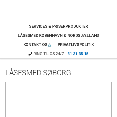
Skip
Gå
Gå
til
direkte
direkte
indhold
til
til
primær
footer
SERVICES & PRISER
PRODUKTER
sidebar
LÅSESMED KØBENHAVN & NORDSJÆLLAND
KONTAKT OS
PRIVATLIVSPOLITIK
RING TIL OS 24/7
31 31 35 15
LÅSESMED SØBORG