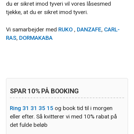
du er sikret imod tyveri vil vores låsesmed
tjekke, at du er sikret imod tyveri.
Vi samarbejder med
RUKO
,
DANZAFE
,
CARL-
RAS
,
DORMAKABA
Primær
SPAR 10% PÅ BOOKING
Sidebar
Ring 31 31 35 15
og book tid til i morgen
eller efter. Så kvitterer vi med 10% rabat på
det fulde beløb